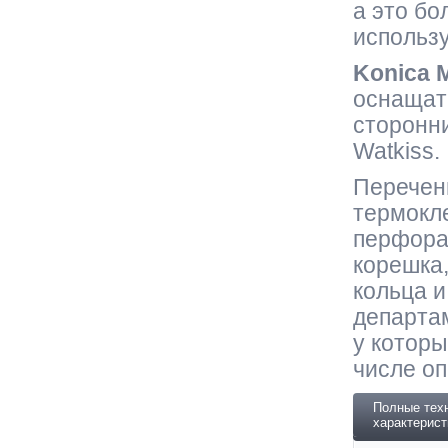
а это бо
использу
Konica M
оснащат
сторонни
Watkiss.
Перечен
термокле
перфора
корешка,
кольца и
департа
у которы
числе оп
Полные тех
характерист