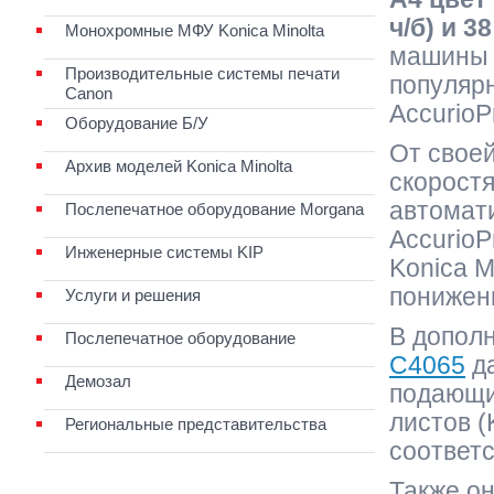
ч/б) и 
Монохромные МФУ Konica Minolta
машины 
Производительные системы печати
популярн
Canon
AccurioP
Оборудование Б/У
От свое
Архив моделей Konica Minolta
скорост
автомати
Послепечатное оборудование Morgana
AccurioP
Инженерные системы KIP
Konica M
понижен
Услуги и решения
В допол
Послепечатное оборудование
C4065
д
Демозал
подающих
листов (
Региональные представительства
соответс
Также о