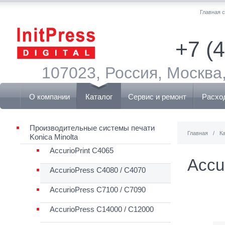
Главная 
+7 (
107023, Россия, Москва,
О компании
Каталог
Сервис и ремонт
Расхо
Производительные системы печати
Главная
/
К
Konica Minolta
AccurioPrint C4065
Accu
AccurioPress C4080 / C4070
AccurioPress C7100 / C7090
AccurioPress C14000 / C12000