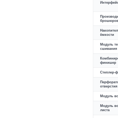
Интерфей
Производ
брошюро
Накопите
ёмкости
Модуль те
сшивания
Комбинир
финишер
Степлер-
Перфорато
отверстия
Модуль вс
Модуль в
листа