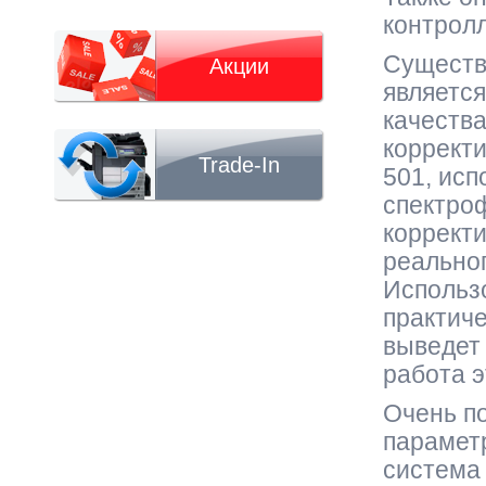
контрол
Существ
Акции
являетс
качеств
корректи
Trade-In
501, исп
спектроф
корректи
реальног
Использ
практиче
выведет
работа э
Очень п
параметр
система 