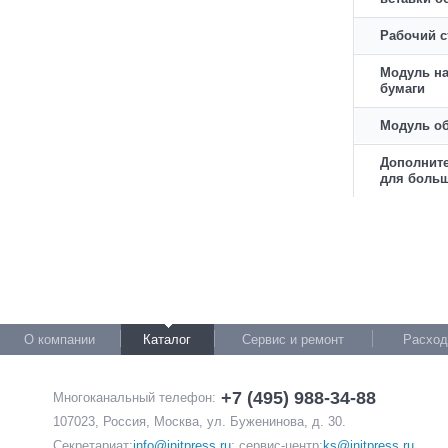
Рабочий с
Модуль на
бумаги
Модуль о
Дополните
для больш
О компании
Каталог
Сервис и ремонт
Расход
+7 (495) 988-34-88
Многоканальный телефон:
107023, Россия, Москва, ул. Буженинова, д. 30.
Секретариат:
info@initpress.ru
; сервис-центр:
ks@initpress.ru