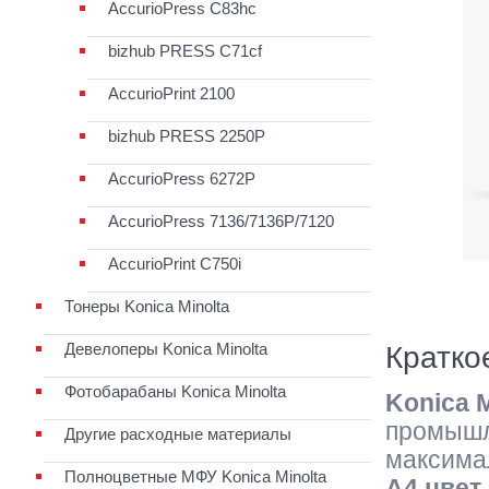
АccurioPress C83hc
bizhub PRESS C71cf
AccurioPrint 2100
bizhub PRESS 2250P
AccurioPress 6272P
AccurioPress 7136/7136P/7120
AccurioPrint C750i
Тонеры Konica Minolta
Девелоперы Konica Minolta
Кратко
Фотобарабаны Konica Minolta
Konica M
промышл
Другие расходные материалы
максима
Полноцветные МФУ Konica Minolta
А4 цвет 