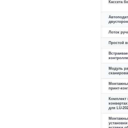
Кассета б
Автопода
двусторо
Лоток руч
Простой в
Встраивае
контролл
Модуль р
сканиров
Монтажный
принт-кон
Комплект 
конвертах 
для LU-20
Монтажны
установки
вставки о