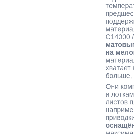
температ
предшес
поддержи
материа
C14000 /
матовым
на мел
материал
хватает 
больше, 
Они ком
и лотка
листов п
например
приводк
оснащё
максима