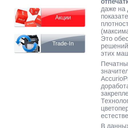
отпечат
даже на
показат
Акции
плотност
(максима
Это обес
Trade-In
решений
этих ма
Печатны
значите
AccurioP
доработа
закрепл
Технолог
цветопе
естеств
В данных