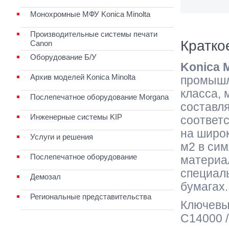
Монохромные МФУ Konica Minolta
Производительные системы печати
Кратко
Canon
Оборудование Б/У
Konica M
Архив моделей Konica Minolta
промышл
класса,
Послепечатное оборудование Morgana
составл
Инженерные системы KIP
соответс
на широк
Услуги и решения
м2 в сим
Послепечатное оборудование
материал
специал
Демозал
бумагах.
Региональные представительства
Ключевые
C14000 