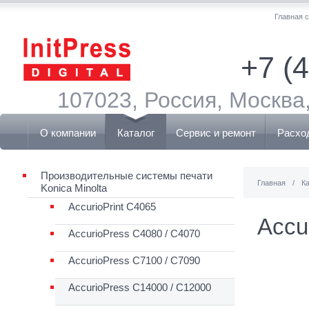
Главная 
+7 (
107023, Россия, Москва,
О компании
Каталог
Сервис и ремонт
Расхо
Производительные системы печати
Главная
/
К
Konica Minolta
AccurioPrint C4065
Accu
AccurioPress C4080 / C4070
AccurioPress C7100 / C7090
AccurioPress C14000 / C12000