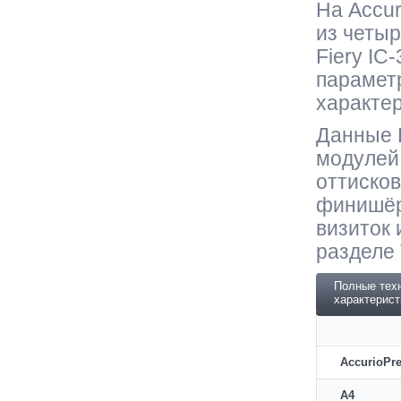
На Accur
из четыр
Fiery IC
парамет
характер
Данные 
модулей 
оттисков
финишёр
визиток 
разделе 
Полные тех
характерист
AccurioPr
A4