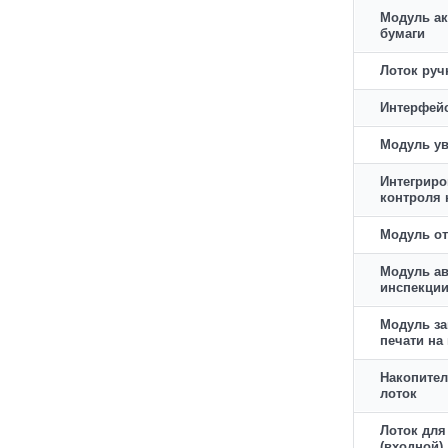
Модуль а
бумаги
Лоток руч
Интерфей
Модуль у
Интегрир
контроля 
Модуль от
Модуль а
инспекции
Модуль за
печати на
Накопите
лоток
Лоток для
(входной)