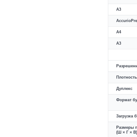
A3
AccurioPr
A4
A3
Разрешени
Плотность
Дуплекс
Формат бу
Загрузка 
Размеры п
(Ш × Г × В