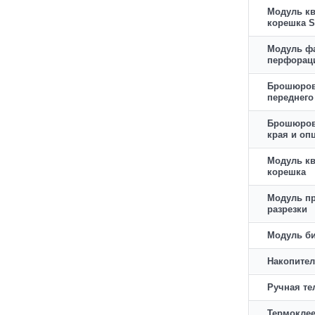
Модуль к
корешка 
Модуль ф
перфорац
Брошюров
переднего
Брошюров
края и оп
Модуль к
корешка
Модуль п
разрезки
Модуль б
Накопител
Ручная те
Термокле