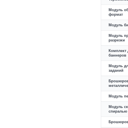
Модуль об
формат
Модуль б
Модуль п
разрезки
Комплект 
баннеров
Модуль дл
заданий
Брошюров
металлич
Модуль п
Модуль с
спиралью
Брошюров