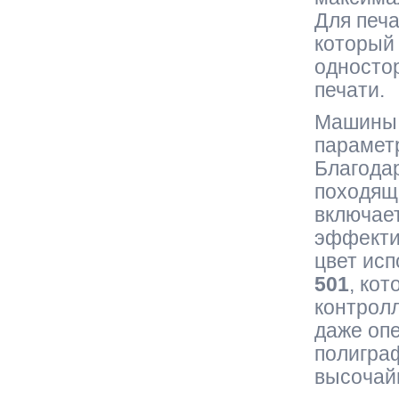
Для печа
который
односто
печати.
Машины 
параметр
Благода
походящи
включае
эффекти
цвет ис
501
, ко
контролл
даже опе
полигра
высочай