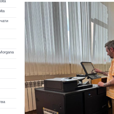
lta
lta
чати
Morgana
тва