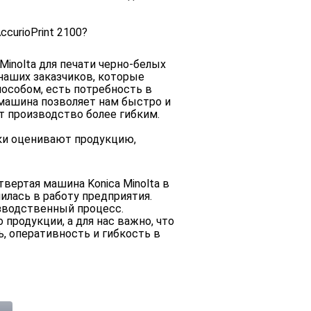
ccurioPrint 2100?
inolta для печати черно-белых
 наших заказчиков, которые
собом, есть потребность в
 машина позволяет нам быстро и
т производство более гибким.
ки оценивают продукцию,
вертая машина Konica Minolta в
илась в работу предприятия.
зводственный процесс.
продукции, а для нас важно, что
, оперативность и гибкость в