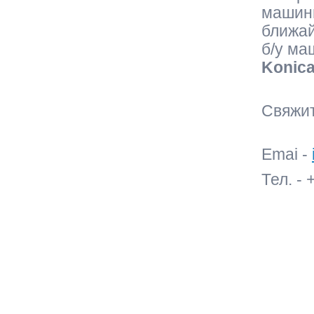
машины
ближа
б/у ма
Konic
Свяжит
Emai -
Тел. - 