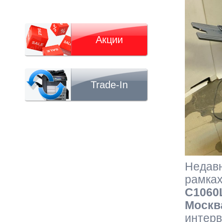
Акции
Trade-In
Недавн
рамках
C1060
Москв
интерв