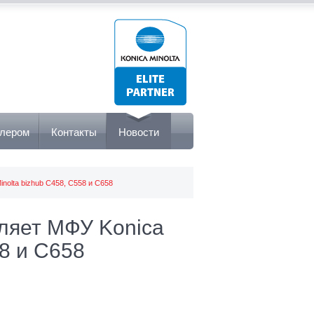
илером
Контакты
Новости
Minolta bizhub C458, C558 и C658
авляет МФУ Konica
58 и C658