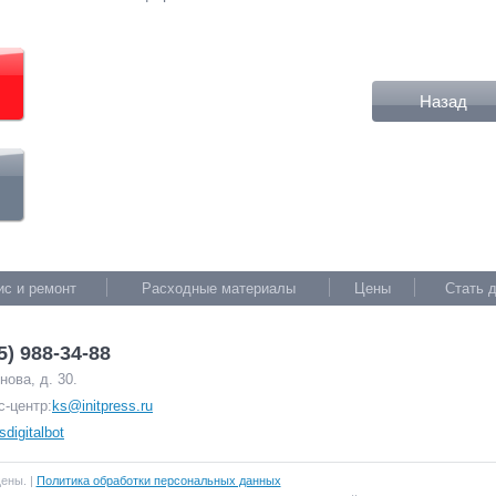
Назад
ис и ремонт
Расходные материалы
Цены
Стать 
5) 988-34-88
ова, д. 30.
с-центр:
ks@initpress.ru
sdigitalbot
щены. |
Политика обработки персональных данных