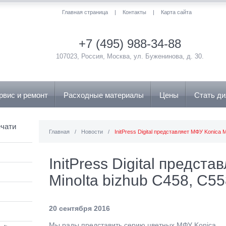
Главная страница
|
Контакты
|
Карта сайта
+7 (495) 988-34-88
107023, Россия, Москва, ул. Буженинова, д. 30.
рвис и ремонт
Расходные материалы
Цены
Стать д
чати
Главная
/
Новости
/
InitPress Digital представляет МФУ Konica 
InitPress Digital предст
Minolta bizhub C458, C5
20 сентября 2016
Мы рады представить серию цветных МФУ Konica