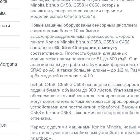
lta
Minolta bizhub C458, C558 и C658, которые
являются усовершенствованными версиями
lta
моделей bizhub C454e и C554e.
Новые машины оборудованы сенсорным дисплеем
чати
с диагональю более 10 дюймов и
высокопроизводительным процессором. Скорость
печати Konica Minolta bizhub C658, C558 и C458
составляет
65, 55 и 45 страниц в минуту
соответственно. Плотность бумаги для данных
машин может варьироваться от 51 до 300 г/м2. Они
Morgana
адаптированы для работы с бумагами форматом от
SRA3 до A6, а также большей длины – до 1,2 м. Раз
трёх моделей составляет 4 Гб.
bizhub C458, C558 и C658 оснащены высокоскорост
подачи бумаги объёмом до 300 листов.
Ультразвук
обеспечивают точный контроль сканирования и ко
могут дополнительно комплектоваться брошюровщи
устройствами для постпечатной обработки. Важные 
C558 и bizhub C658 – экономичное энергопотреблен
отпечатка.
тва
Наряду с другими машинами Konica Minolta, новые 
печати документов с мобильных устройств, в том чис
платформ.