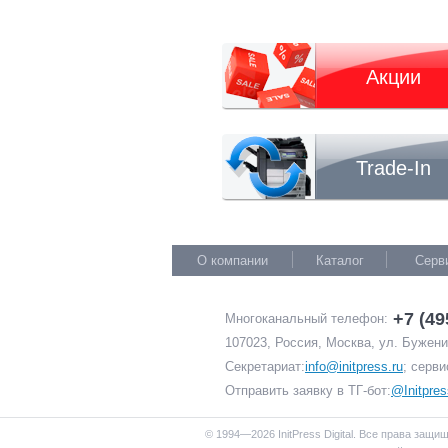
Акции
Trade-In
О компании
Каталог
Серв
+7 (49
Многоканальный телефон:
107023, Россия, Москва, ул. Буженин
Секретариат:
info@initpress.ru
; серви
Отправить заявку в ТГ-бот:
@Initpres
© 1994—2026 InitPress Digital. Все права защи